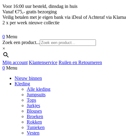
Voor 16:00 uur besteld, dinsdag in huis
Vanaf €75,- gratis bezorging
Veilig betalen met je eigen bank via iDeal of Achteraf via Klarna
2 x per week nieuwe collectie
0
Menu
Zoek een product...
×
Mijn account
Klantenservice
Ruilen en Retourneren
0
Menu
Nieuw binnen
Kleding
Alle kleding
Jumpsuits
Tops
Jurkjes
Blouses
Broeken
Rokken
Tunieken
Vesten