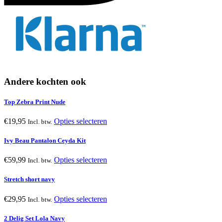
Andere kochten ook
Top Zebra Print Nude
Dit
€
19,95
Opties selecteren
Incl. btw.
product
heeft
Ivy Beau Pantalon Ceyda Kit
meerdere
variaties.
Dit
€
59,99
Opties selecteren
Incl. btw.
Deze
product
optie
heeft
Stretch short navy
kan
meerdere
gekozen
variaties.
Dit
€
29,95
Opties selecteren
Incl. btw.
worden
Deze
product
op
optie
heeft
2 Delig Set Lola Navy
de
kan