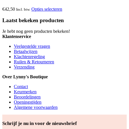
meerdere
productpagina
gekozen
variaties.
Dit
€
42,50
Opties selecteren
Incl. btw.
worden
Deze
product
op
optie
heeft
Laatst bekeken producten
de
kan
meerdere
productpagina
gekozen
variaties.
Je hebt nog geen producten bekeken!
worden
Deze
Klantenservice
op
optie
de
kan
Veelgestelde vragen
productpagina
gekozen
Betaalwijzen
worden
Klachtenregeling
op
Ruilen & Retourneren
de
Verzending
productpagina
Over Lynny's Boutique
Contact
Keurmerken
Beoordelingen
Openingstijden
Algemene voorwaarden
Schrijf je nu in voor de nieuwsbrief