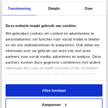
Toestemming
Details
Over
Maak de look compleet
Deze website maakt gebruik van cookies
Stralende Bronskleurig vest met Mesh-Look en Franjes
We gebruiken cookies om content en advertenties te
€
17,95
Incl. btw.
personaliseren, om functies voor social media te bieden
en om ons websiteverkeer te analyseren. Ook delen we
kledingmaat
Wissen
Stralende
informatie over uw gebruik van onze site met onze
Bronskleurig
In mijn winkelmandje
partners voor social media, adverteren en analyse. Deze
vest
partners kunnen deze gegevens combineren met andere
met
Voeg een vleugje glamour toe aan je garderobe met dit prachtige
Mesh-
informatie die u aan ze heeft verstrekt of die ze hebben
bronskleurige vest Dit veelzijdige vest is uitgevoerd in een trendy
Look
open geweven mesh-design, waardoor het de perfecte “finishing
verzameld op basis van uw gebruik van hun services.
en
touch” is voor elke outfit. Of je nu naar een zomers festival gaat, een
Franjes
chic diner hebt of voor op het strand, dit vest biedt eindeloze
aantal
combinatiemogelijkheden.
Kleur: Warme brons/goudkleur met metallic finish.
Alles toestaan
Design: gehaakte look.
Details: Lange franjes voor een zwierig effect.
Aanpassen
Pasvorm: One size, valt ruim en comfortabel.