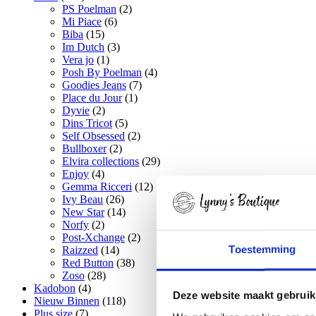
PS Poelman
(2)
Mi Piace
(6)
Biba
(15)
Im Dutch
(3)
Vera jo
(1)
Posh By Poelman
(4)
Goodies Jeans
(7)
Place du Jour
(1)
Dyvie
(2)
Dins Tricot
(5)
Self Obsessed
(2)
Bullboxer
(2)
Elvira collections
(29)
Enjoy
(4)
Gemma Ricceri
(12)
Ivy Beau
(26)
New Star
(14)
Norfy
(2)
Post-Xchange
(2)
Toestemming
Raizzed
(14)
Red Button
(38)
Zoso
(28)
Kadobon
(4)
Deze website maakt gebruik
Nieuw Binnen
(118)
Plus size
(7)