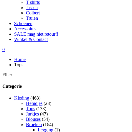
T-shirts
Jassen
Colbert
Truien
Schoenen
Accessoires
SALE mag niet retour!!
Winkel & Contact
0
Home
Tops
Filter
Categorie
Kleding
(463)
Hemdjes
(28)
Tops
(133)
Jurkjes
(47)
Blouses
(54)
Broeken
(164)
Legging
(1)