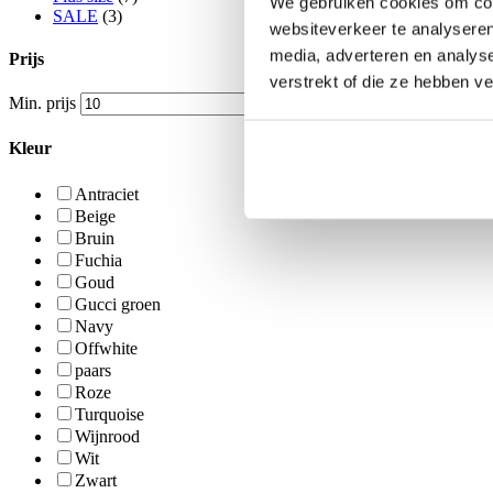
We gebruiken cookies om cont
SALE
(3)
websiteverkeer te analyseren
media, adverteren en analys
Prijs
verstrekt of die ze hebben v
Min. prijs
Max. prijs
Kleur
Antraciet
Beige
Bruin
Fuchia
Goud
Gucci groen
Navy
Offwhite
paars
Roze
Turquoise
Wijnrood
Wit
Zwart