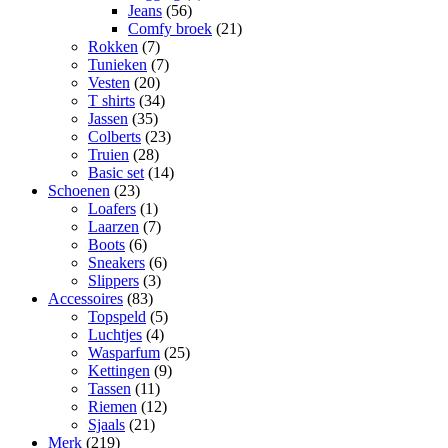
Jeans
(56)
Comfy broek
(21)
Rokken
(7)
Tunieken
(7)
Vesten
(20)
T shirts
(34)
Jassen
(35)
Colberts
(23)
Truien
(28)
Basic set
(14)
Schoenen
(23)
Loafers
(1)
Laarzen
(7)
Boots
(6)
Sneakers
(6)
Slippers
(3)
Accessoires
(83)
Topspeld
(5)
Luchtjes
(4)
Wasparfum
(25)
Kettingen
(9)
Tassen
(11)
Riemen
(12)
Sjaals
(21)
Merk
(219)