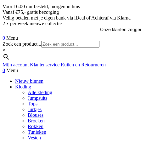
Voor 16:00 uur besteld, morgen in huis
Vanaf €75,- gratis bezorging
Veilig betalen met je eigen bank via iDeal of Achteraf via Klarna
2 x per week nieuwe collectie
0
Menu
Zoek een product...
×
Mijn account
Klantenservice
Ruilen en Retourneren
0
Menu
Nieuw binnen
Kleding
Alle kleding
Jumpsuits
Tops
Jurkjes
Blouses
Broeken
Rokken
Tunieken
Vesten